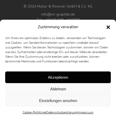
© 2024 Müller & Rössner GmbH & Co. KG
info@mr-graphite.de
Tel.: +49 (0) 228 – 410300
Zustimmung verwalten
Impressum
Um Ihnen ein optimales Erlebnis zu bieten, verwenden wir Technologien
Datenschutz
wie Cookies, um Geräteinformationen zu speichern und/oder darauf
AGB
zuzugreifen. Wenn Sie diesen Technologien zustimmen, können wir Daten
wie das Surfverhalten oder eindeutige IDs auf dieser Website verarbeiten.
Wenn Sie Ihre Zustimmung nicht erteilen oder zurückziehen, können
bestimmte Merkmale und Funktionen beeinträchtigt werden.
Akzeptieren
Ablehnen
Einstellungen ansehen
Cookie-Richtlinie
Datenschutzerklärung
Impressum