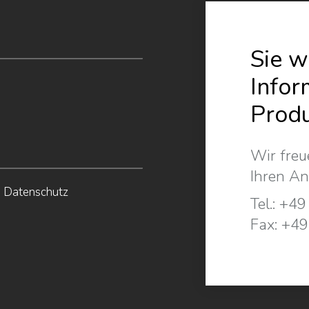
Sie w
Infor
Prod
Wir freu
Ihren An
m
Datenschutz
Tel.:
+49
Fax:
+49